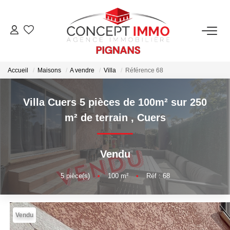
ACCUEIL
Accueil
Maisons
A vendre
Villa
Référence 68
VENTE
Villa Cuers 5 pièces de 100m² sur 250
LOCATION
m² de terrain
,
Cuers
Locations
Location Saisonnière
Vendu
5
pièce(s)
•
100
m²
•
Réf : 68
GESTION
Vendu
ESTIMATION