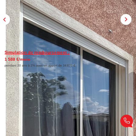
NOTRE AGENCE
Qui Sommes-Nous
Nous Rejoindre
Simulation de remboursement :
CONTACT
1 588 €/mois
pendant 20 ans à 2% avec un apport de 34 870 €
Description
Réf : 68
Idéalement située à proximité immédiate des commodités,
cette charmante villa construite en 2008 vous séduira par
ses volumes et son agencement fonctionnel. Édifiée sur un