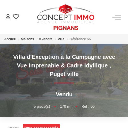
ACCUEIL
Accueil
Maisons
A vendre
Villa
Référence 66
VENTE
Villa d'Exception à la Campagne avec
LOCATION
Vue Imprenable & Cadre Idyllique
,
Puget ville
Locations
Location Saisonnière
Vendu
GESTION
5
pièce(s)
•
170
m²
•
Réf : 66
ESTIMATION